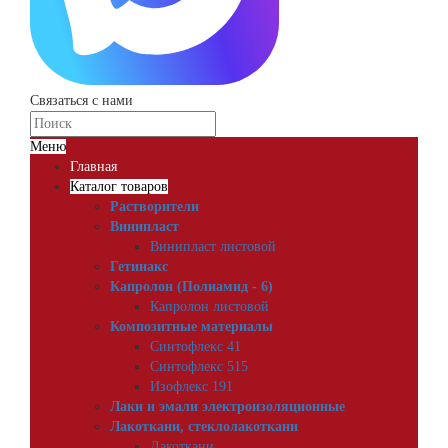
Связаться с нами
Меню
Главная
Каталог товаров
Растворители
Винипласт
Винипласт листовой
Гетинакс
Капролон (Полиамид - 6)
Капролон листовой
Композитные материалы
Синтофлекс 41
Синтофлекс 515
Изофлекс 191
Лаки и эмали электроизоляционные
Лакоткани, стеклолакоткани
Лакоткани