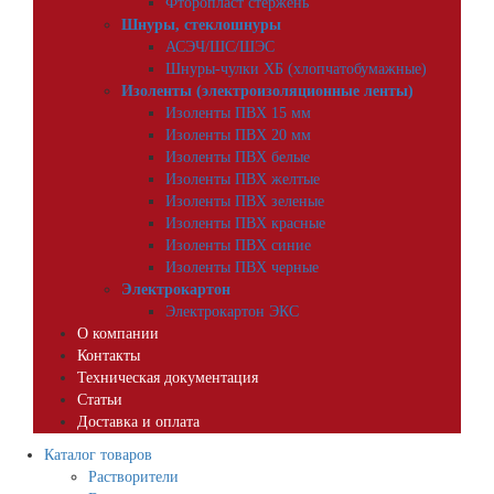
Фторопласт стержень
Шнуры, стеклошнуры
АСЭЧ/ШС/ШЭС
Шнуры-чулки ХБ (хлопчатобумажные)
Изоленты (электроизоляционные ленты)
Изоленты ПВХ 15 мм
Изоленты ПВХ 20 мм
Изоленты ПВХ белые
Изоленты ПВХ желтые
Изоленты ПВХ зеленые
Изоленты ПВХ красные
Изоленты ПВХ синие
Изоленты ПВХ черные
Электрокартон
Электрокартон ЭКС
О компании
Контакты
Техническая документация
Статьи
Доставка и оплата
Каталог товаров
Растворители