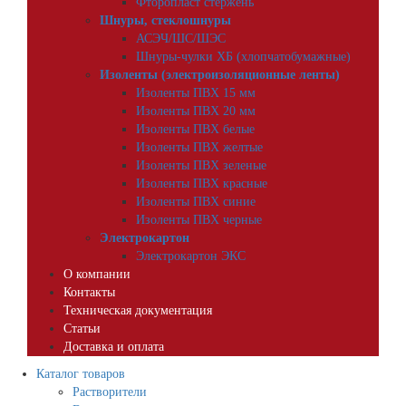
Фторопласт стержень
Шнуры, стеклошнуры
АСЭЧ/ШС/ШЭС
Шнуры-чулки ХБ (хлопчатобумажные)
Изоленты (электроизоляционные ленты)
Изоленты ПВХ 15 мм
Изоленты ПВХ 20 мм
Изоленты ПВХ белые
Изоленты ПВХ желтые
Изоленты ПВХ зеленые
Изоленты ПВХ красные
Изоленты ПВХ синие
Изоленты ПВХ черные
Электрокартон
Электрокартон ЭКС
О компании
Контакты
Техническая документация
Статьи
Доставка и оплата
Каталог товаров
Растворители