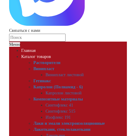
Связаться с нами
Меню
Главная
Каталог товаров
Растворители
Винипласт
Винипласт листовой
Гетинакс
Капролон (Полиамид - 6)
Капролон листовой
Композитные материалы
Синтофлекс 41
Синтофлекс 515
Изофлекс 191
Лаки и эмали электроизоляционные
Лакоткани, стеклолакоткани
Лакоткани