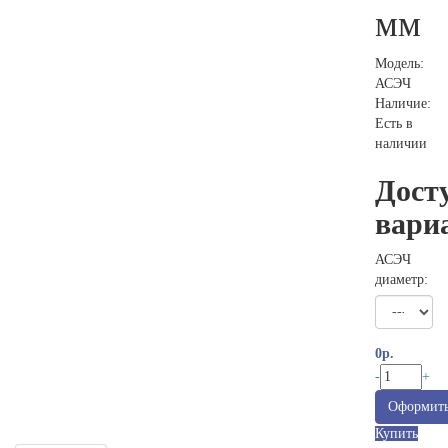
мм
Модель:
АСЭЧ
Наличие:
Есть в
наличии
Дост
вари
АСЭЧ
диаметр:
0р.
-
+
Оформить
Купить