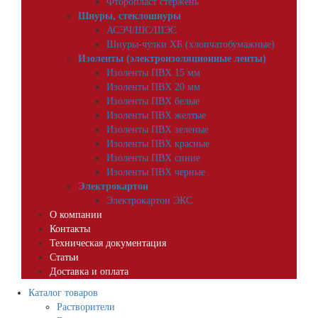
Фторопласт стержень
Шнуры, стеклошнуры
АСЭЧ/ШС/ШЭС
Шнуры-чулки ХБ (хлопчатобумажные)
Изоленты (электроизоляционные ленты)
Изоленты ПВХ 15 мм
Изоленты ПВХ 20 мм
Изоленты ПВХ белые
Изоленты ПВХ желтые
Изоленты ПВХ зеленые
Изоленты ПВХ красные
Изоленты ПВХ синие
Изоленты ПВХ черные
Электрокартон
Электрокартон ЭКС
О компании
Контакты
Техническая документация
Статьи
Доставка и оплата
Каталог товаров
Растворители