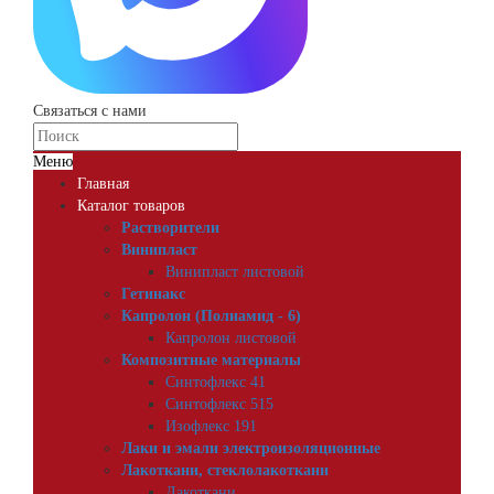
Связаться с нами
Меню
Главная
Каталог товаров
Растворители
Винипласт
Винипласт листовой
Гетинакс
Капролон (Полиамид - 6)
Капролон листовой
Композитные материалы
Синтофлекс 41
Синтофлекс 515
Изофлекс 191
Лаки и эмали электроизоляционные
Лакоткани, стеклолакоткани
Лакоткани