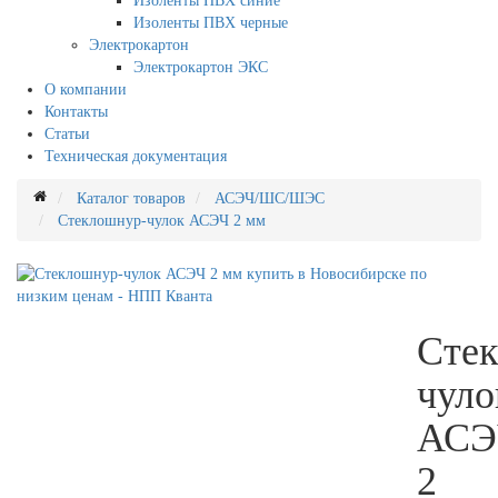
Изоленты ПВХ синие
Изоленты ПВХ черные
Электрокартон
Электрокартон ЭКС
О компании
Контакты
Статьи
Техническая документация
Каталог товаров
АСЭЧ/ШС/ШЭС
Стеклошнур-чулок АСЭЧ 2 мм
Сте
чуло
АСЭ
2