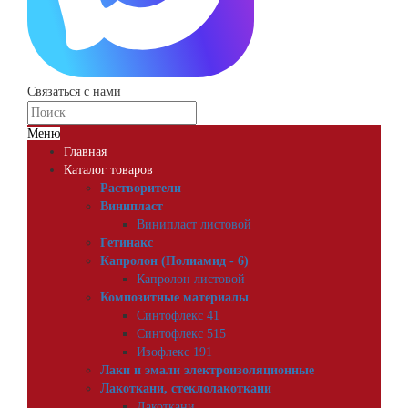
Связаться с нами
Меню
Главная
Каталог товаров
Растворители
Винипласт
Винипласт листовой
Гетинакс
Капролон (Полиамид - 6)
Капролон листовой
Композитные материалы
Синтофлекс 41
Синтофлекс 515
Изофлекс 191
Лаки и эмали электроизоляционные
Лакоткани, стеклолакоткани
Лакоткани