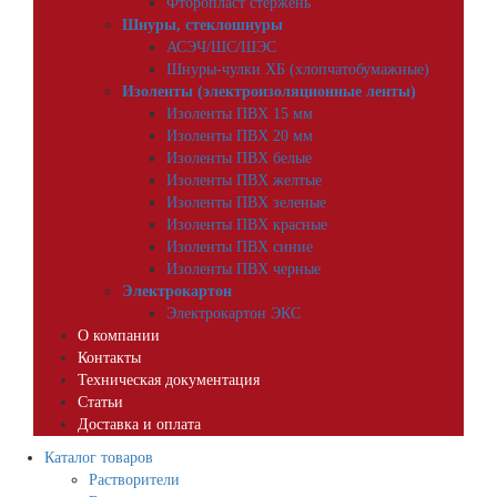
Фторопласт стержень
Шнуры, стеклошнуры
АСЭЧ/ШС/ШЭС
Шнуры-чулки ХБ (хлопчатобумажные)
Изоленты (электроизоляционные ленты)
Изоленты ПВХ 15 мм
Изоленты ПВХ 20 мм
Изоленты ПВХ белые
Изоленты ПВХ желтые
Изоленты ПВХ зеленые
Изоленты ПВХ красные
Изоленты ПВХ синие
Изоленты ПВХ черные
Электрокартон
Электрокартон ЭКС
О компании
Контакты
Техническая документация
Статьи
Доставка и оплата
Каталог товаров
Растворители