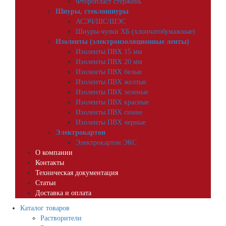
Фторопласт стержень
Шнуры, стеклошнуры
АСЭЧ/ШС/ШЭС
Шнуры-чулки ХБ (хлопчатобумажные)
Изоленты (электроизоляционные ленты)
Изоленты ПВХ 15 мм
Изоленты ПВХ 20 мм
Изоленты ПВХ белые
Изоленты ПВХ желтые
Изоленты ПВХ зеленые
Изоленты ПВХ красные
Изоленты ПВХ синие
Изоленты ПВХ черные
Электрокартон
Электрокартон ЭКС
О компании
Контакты
Техническая документация
Статьи
Доставка и оплата
Каталог товаров
Растворители