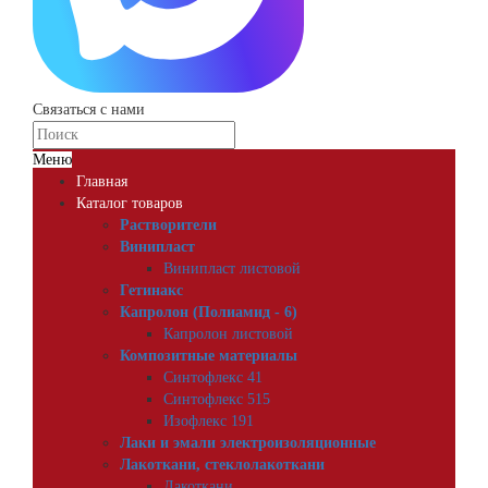
Связаться с нами
Меню
Главная
Каталог товаров
Растворители
Винипласт
Винипласт листовой
Гетинакс
Капролон (Полиамид - 6)
Капролон листовой
Композитные материалы
Синтофлекс 41
Синтофлекс 515
Изофлекс 191
Лаки и эмали электроизоляционные
Лакоткани, стеклолакоткани
Лакоткани