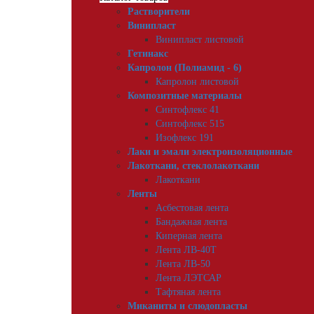
Растворители
Винипласт
Винипласт листовой
Гетинакс
Капролон (Полиамид - 6)
Капролон листовой
Композитные материалы
Синтофлекс 41
Синтофлекс 515
Изофлекс 191
Лаки и эмали электроизоляционные
Лакоткани, стеклолакоткани
Лакоткани
Ленты
Асбестовая лента
Бандажная лента
Киперная лента
Лента ЛВ-40Т
Лента ЛВ-50
Лента ЛЭТСАР
Тафтяная лента
Миканиты и слюдопласты