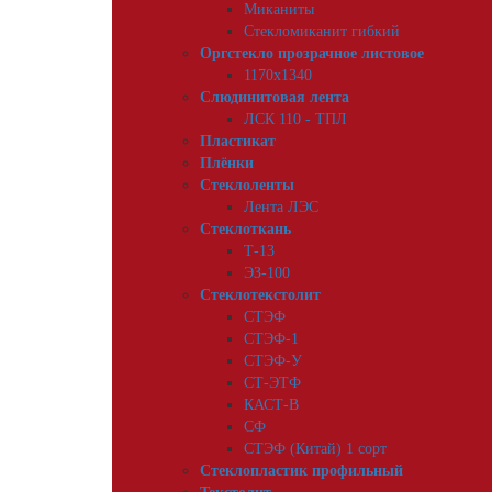
Миканиты
Стекломиканит гибкий
Оргстекло прозрачное листовое
1170х1340
Слюдинитовая лента
ЛСК 110 - ТПЛ
Пластикат
Плёнки
Стеклоленты
Лента ЛЭС
Стеклоткань
Т-13
ЭЗ-100
Стеклотекстолит
СТЭФ
СТЭФ-1
СТЭФ-У
СТ-ЭТФ
КАСТ-В
СФ
СТЭФ (Китай) 1 сорт
Стеклопластик профильный