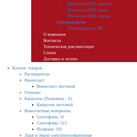
Изоленты ПВХ красные
Изоленты ПВХ синие
Изоленты ПВХ черные
Электрокартон
Электрокартон ЭКС
О компании
Контакты
Техническая документация
Статьи
Доставка и оплата
Каталог товаров
Растворители
Винипласт
Винипласт листовой
Гетинакс
Капролон (Полиамид - 6)
Капролон листовой
Композитные материалы
Синтофлекс 41
Синтофлекс 515
Изофлекс 191
Лаки и эмали электроизоляционные