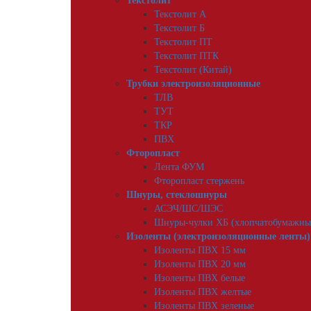
Текстолит
Текстолит А
Текстолит Б
Текстолит ПТ
Текстолит ПТК
Текстолит (Китай)
Трубки электроизоляционные
ТЛВ
ТУТ
ТКР
ПВХ
Фторопласт
Лента ФУМ
Фторопласт стержень
Шнуры, стеклошнуры
АСЭЧ/ШС/ШЭС
Шнуры-чулки ХБ (хлопчатобумажны
Изоленты (электроизоляционные ленты)
Изоленты ПВХ 15 мм
Изоленты ПВХ 20 мм
Изоленты ПВХ белые
Изоленты ПВХ желтые
Изоленты ПВХ зеленые