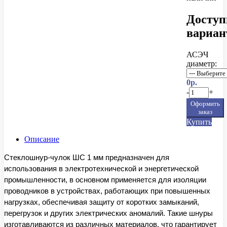
Досту
вариа
АСЭЧ
диаметр:
0р.
-
+
Оформить
заказ
Купить
Описание
Стеклошнур-чулок ШС 1 мм предназначен для
использования в электротехнической и энергетической
промышленности, в основном применяется для изоляции
проводников в устройствах, работающих при повышенных
нагрузках, обеспечивая защиту от коротких замыканий,
перегрузок и других электрических аномалий. Такие шнуры
изготавливаются из различных материалов, что гарантирует