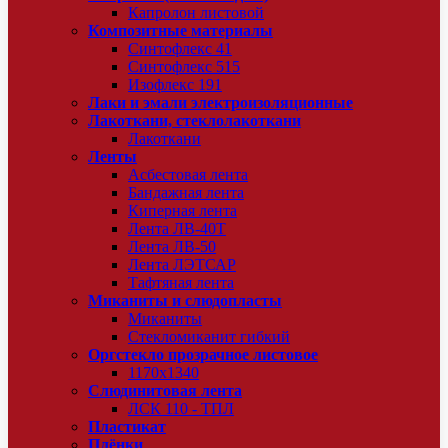
Капролон листовой
Композитные материалы
Синтофлекс 41
Синтофлекс 515
Изофлекс 191
Лаки и эмали электроизоляционные
Лакоткани, стеклолакоткани
Лакоткани
Ленты
Асбестовая лента
Бандажная лента
Киперная лента
Лента ЛВ-40Т
Лента ЛВ-50
Лента ЛЭТСАР
Тафтяная лента
Миканиты и слюдопласты
Миканиты
Стекломиканит гибкий
Оргстекло прозрачное листовое
1170х1340
Слюдинитовая лента
ЛСК 110 - ТПЛ
Пластикат
Плёнки