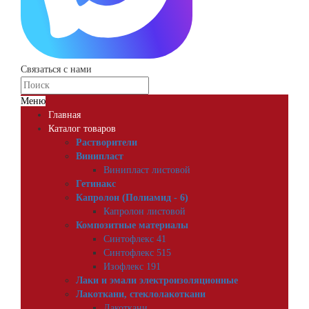
Связаться с нами
Меню
Главная
Каталог товаров
Растворители
Винипласт
Винипласт листовой
Гетинакс
Капролон (Полиамид - 6)
Капролон листовой
Композитные материалы
Синтофлекс 41
Синтофлекс 515
Изофлекс 191
Лаки и эмали электроизоляционные
Лакоткани, стеклолакоткани
Лакоткани