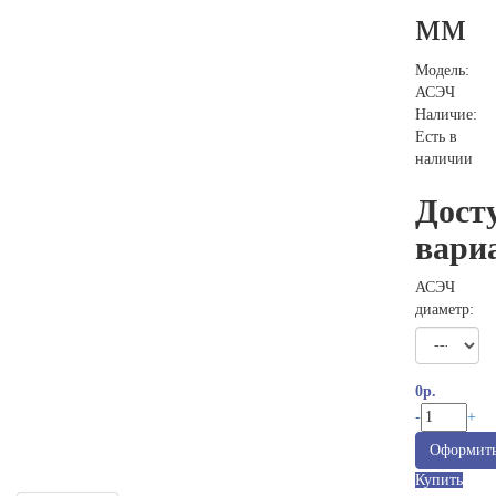
мм
Модель:
АСЭЧ
Наличие:
Есть в
наличии
Дост
вари
АСЭЧ
диаметр:
0р.
-
+
Оформить
Купить