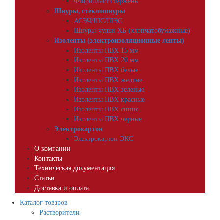
Фторопласт стержень
Шнуры, стеклошнуры
АСЭЧ/ШС/ШЭС
Шнуры-чулки ХБ (хлопчатобумажные)
Изоленты (электроизоляционные ленты)
Изоленты ПВХ 15 мм
Изоленты ПВХ 20 мм
Изоленты ПВХ белые
Изоленты ПВХ желтые
Изоленты ПВХ зеленые
Изоленты ПВХ красные
Изоленты ПВХ синие
Изоленты ПВХ черные
Электрокартон
Электрокартон ЭКС
О компании
Контакты
Техническая документация
Статьи
Доставка и оплата
Каталог товаров
Растворители