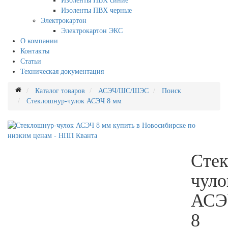
Изоленты ПВХ синие
Изоленты ПВХ черные
Электрокартон
Электрокартон ЭКС
О компании
Контакты
Статьи
Техническая документация
Каталог товаров
АСЭЧ/ШС/ШЭС
Поиск
Стеклошнур-чулок АСЭЧ 8 мм
Сте
чуло
АСЭ
8