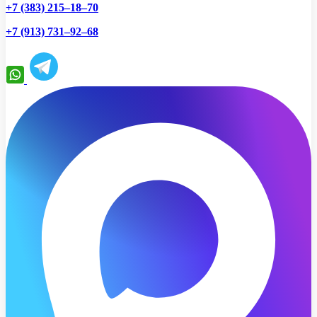
+7 (383) 215–18–70
+7 (913) 731–92–68