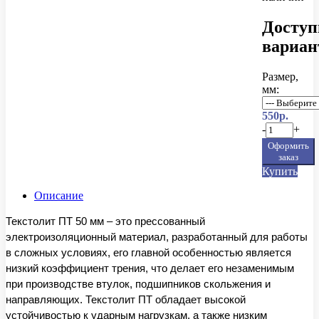
Досту
вариа
Размер,
мм:
550р.
-
+
Оформить
заказ
Купить
Описание
Текстолит ПТ 50 мм – это прессованный
электроизоляционный материал, разработанный для работы
в сложных условиях, его главной особенностью является
низкий коэффициент трения, что делает его незаменимым
при производстве втулок, подшипников скольжения и
направляющих. Текстолит ПТ обладает высокой
устойчивостью к ударным нагрузкам, а также низким