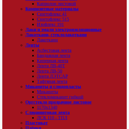
Капролон листовой
Композитные материалы
Синтофлекс 41
Синтофлекс 515
Изофлекс 191
Лаки и эмали электроизоляционные
Лакоткани, стеклолакоткани
Лакоткани
Ленты
Асбестовая лента
Бандажная лента
Киперная лента
Лента ЛВ-40Т
Лента ЛВ-50
Лента ЛЭТСАР
Тафтяная лента
Миканиты и слюдопласты
Миканиты
Стекломиканит гибкий
Оргстекло прозрачное листовое
1170х1340
Слюдинитовая лента
ЛСК 110 - ТПЛ
Пластикат
Плёнки