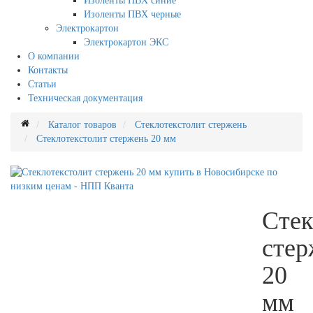
Изоленты ПВХ синие
Изоленты ПВХ черные
Электрокартон
Электрокартон ЭКС
О компании
Контакты
Статьи
Техническая документация
Каталог товаров
Стеклотекстолит стержень
Стеклотекстолит стержень 20 мм
Стек
стер
20
мм