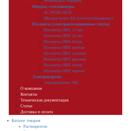
Фторопласт стержень
Шнуры, стеклошнуры
АСЭЧ/ШС/ШЭС
Шнуры-чулки ХБ (хлопчатобумажные)
Изоленты (электроизоляционные ленты)
Изоленты ПВХ 15 мм
Изоленты ПВХ 20 мм
Изоленты ПВХ белые
Изоленты ПВХ желтые
Изоленты ПВХ зеленые
Изоленты ПВХ красные
Изоленты ПВХ синие
Изоленты ПВХ черные
Электрокартон
Электрокартон ЭКС
О компании
Контакты
Техническая документация
Статьи
Доставка и оплата
Каталог товаров
Растворители