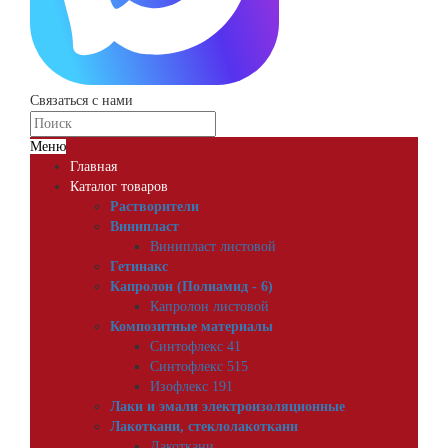
Связаться с нами
Меню
Главная
Каталог товаров
Растворители
Винипласт
Винипласт листовой
Гетинакс
Капролон (Полиамид - 6)
Капролон листовой
Композитные материалы
Синтофлекс 41
Синтофлекс 515
Изофлекс 191
Лаки и эмали электроизоляционные
Лакоткани, стеклолакоткани
Лакоткани