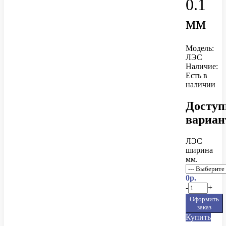
0.1
мм
Модель:
ЛЭС
Наличие:
Есть в
наличии
Досту
вариа
ЛЭС
ширина
мм.
0р.
-
+
Оформить
заказ
Купить