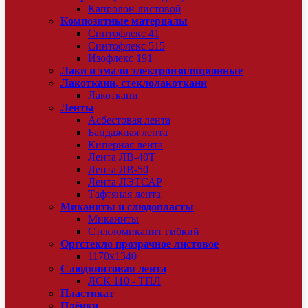
Капролон листовой
Композитные материалы
Синтофлекс 41
Синтофлекс 515
Изофлекс 191
Лаки и эмали электроизоляционные
Лакоткани, стеклолакоткани
Лакоткани
Ленты
Асбестовая лента
Бандажная лента
Киперная лента
Лента ЛВ-40Т
Лента ЛВ-50
Лента ЛЭТСАР
Тафтяная лента
Миканиты и слюдопласты
Миканиты
Стекломиканит гибкий
Оргстекло прозрачное листовое
1170х1340
Слюдинитовая лента
ЛСК 110 - ТПЛ
Пластикат
Плёнки