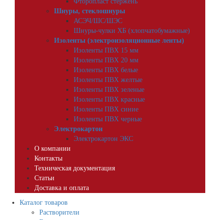
Фторопласт стержень
Шнуры, стеклошнуры
АСЭЧ/ШС/ШЭС
Шнуры-чулки ХБ (хлопчатобумажные)
Изоленты (электроизоляционные ленты)
Изоленты ПВХ 15 мм
Изоленты ПВХ 20 мм
Изоленты ПВХ белые
Изоленты ПВХ желтые
Изоленты ПВХ зеленые
Изоленты ПВХ красные
Изоленты ПВХ синие
Изоленты ПВХ черные
Электрокартон
Электрокартон ЭКС
О компании
Контакты
Техническая документация
Статьи
Доставка и оплата
Каталог товаров
Растворители