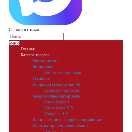
Связаться с нами
Меню
Главная
Каталог товаров
Растворители
Винипласт
Винипласт листовой
Гетинакс
Капролон (Полиамид - 6)
Капролон листовой
Композитные материалы
Синтофлекс 41
Синтофлекс 515
Изофлекс 191
Лаки и эмали электроизоляционные
Лакоткани, стеклолакоткани
Лакоткани