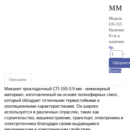
мм
Модель:
СП-155
Наличие:
Есть в
наличии
0р.
-
+
Оформить
Купить
Описание
Миканит прокладочный СП-155 0.9 мм - инженерный
материал, изготовленный на основе полиэфирных смол,
который обладает отличными термостойкими и
изоляционными характеристиками. Он широко
используется в различных отраслях, таких как
строительство, машиностроение, транспорт, электроника и
электротехника благодаря своим выдающимся
механическим и электрическим свойствам.