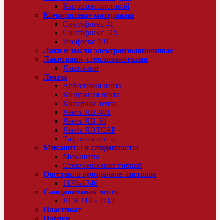
Капролон листовой
Композитные материалы
Синтофлекс 41
Синтофлекс 515
Изофлекс 191
Лаки и эмали электроизоляционные
Лакоткани, стеклолакоткани
Лакоткани
Ленты
Асбестовая лента
Бандажная лента
Киперная лента
Лента ЛВ-40Т
Лента ЛВ-50
Лента ЛЭТСАР
Тафтяная лента
Миканиты и слюдопласты
Миканиты
Стекломиканит гибкий
Оргстекло прозрачное листовое
1170х1340
Слюдинитовая лента
ЛСК 110 - ТПЛ
Пластикат
Плёнки