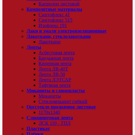
Капролон листовой
Композитные материалы
Синтофлекс 41
Синтофлекс 515
Изофлекс 191
Лаки и эмали электроизоляционные
Лакоткани, стеклолакоткани
Лакоткани
Ленты
Асбестовая лента
Бандажная лента
Киперная лента
Лента ЛВ-40Т
Лента ЛВ-50
Лента ЛЭТСАР
Тафтяная лента
Миканиты и слюдопласты
Миканиты
Стекломиканит гибкий
Оргстекло прозрачное листовое
1170х1340
Слюдинитовая лента
ЛСК 110 - ТПЛ
Пластикат
Плёнки