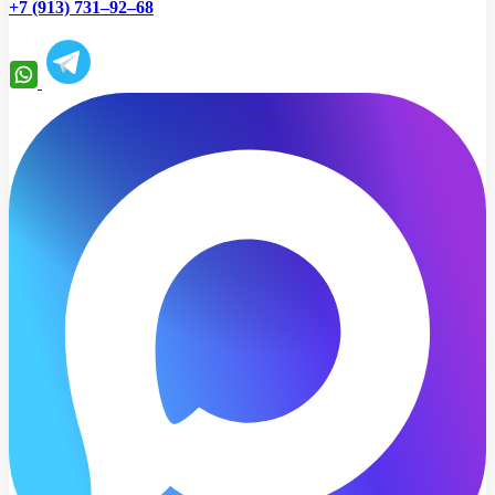
+7 (913) 731–92–68