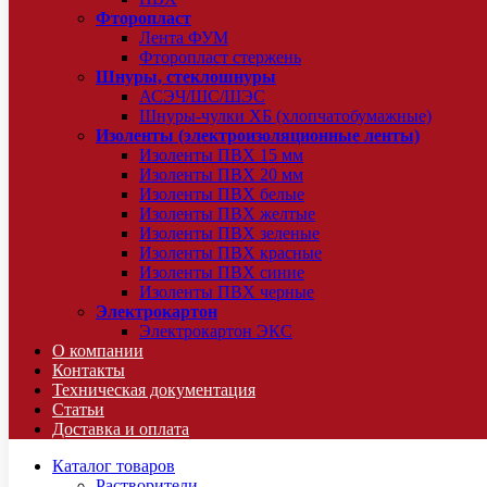
Фторопласт
Лента ФУМ
Фторопласт стержень
Шнуры, стеклошнуры
АСЭЧ/ШС/ШЭС
Шнуры-чулки ХБ (хлопчатобумажные)
Изоленты (электроизоляционные ленты)
Изоленты ПВХ 15 мм
Изоленты ПВХ 20 мм
Изоленты ПВХ белые
Изоленты ПВХ желтые
Изоленты ПВХ зеленые
Изоленты ПВХ красные
Изоленты ПВХ синие
Изоленты ПВХ черные
Электрокартон
Электрокартон ЭКС
О компании
Контакты
Техническая документация
Статьи
Доставка и оплата
Каталог товаров
Растворители