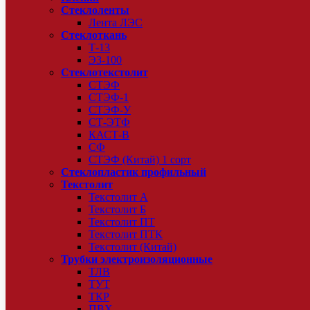
Стеклоленты
Лента ЛЭС
Стеклоткань
Т-13
ЭЗ-100
Стеклотекстолит
СТЭФ
СТЭФ-1
СТЭФ-У
СТ-ЭТФ
КАСТ-В
СФ
СТЭФ (Китай) 1 сорт
Стеклопластик профильный
Текстолит
Текстолит А
Текстолит Б
Текстолит ПТ
Текстолит ПТК
Текстолит (Китай)
Трубки электроизоляционные
ТЛВ
ТУТ
ТКР
ПВХ