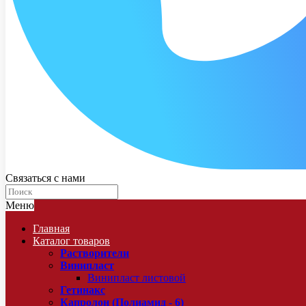
Связаться с нами
Меню
Главная
Каталог товаров
Растворители
Винипласт
Винипласт листовой
Гетинакс
Капролон (Полиамид - 6)