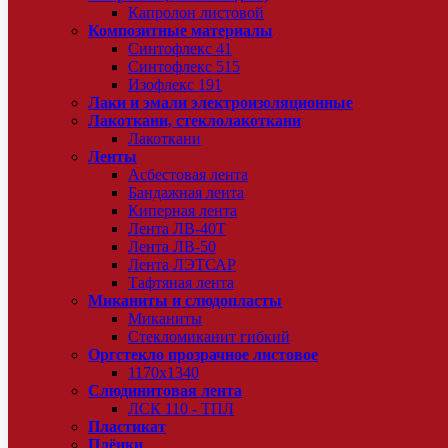
Капролон листовой
Композитные материалы
Синтофлекс 41
Синтофлекс 515
Изофлекс 191
Лаки и эмали электроизоляционные
Лакоткани, стеклолакоткани
Лакоткани
Ленты
Асбестовая лента
Бандажная лента
Киперная лента
Лента ЛВ-40Т
Лента ЛВ-50
Лента ЛЭТСАР
Тафтяная лента
Миканиты и слюдопласты
Миканиты
Стекломиканит гибкий
Оргстекло прозрачное листовое
1170х1340
Слюдинитовая лента
ЛСК 110 - ТПЛ
Пластикат
Плёнки