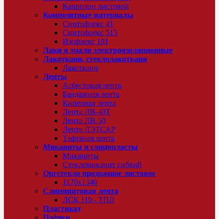
Капролон листовой
Композитные материалы
Синтофлекс 41
Синтофлекс 515
Изофлекс 191
Лаки и эмали электроизоляционные
Лакоткани, стеклолакоткани
Лакоткани
Ленты
Асбестовая лента
Бандажная лента
Киперная лента
Лента ЛВ-40Т
Лента ЛВ-50
Лента ЛЭТСАР
Тафтяная лента
Миканиты и слюдопласты
Миканиты
Стекломиканит гибкий
Оргстекло прозрачное листовое
1170х1340
Слюдинитовая лента
ЛСК 110 - ТПЛ
Пластикат
Плёнки