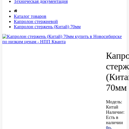
Техническая документация
Каталог товаров
Капролон стержневой
Капролон стержень (Китай) 70мм
Капр
стерж
(Кита
70мм
Модель:
Китай
Наличие:
Есть в
наличии
0р.