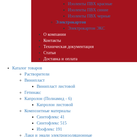
Изоленты ПВХ красные
Изоленты ПВХ синие
Изоленты ПВХ черные
Электрокартон
Электрокартон ЭКС
О компании
Контакты
Техническая документация
Статьи
Доставка и оплата
Каталог товаров
Растворители
Винипласт
Винипласт листовой
Гетинакс
Капролон (Полиамид - 6)
Капролон листовой
Композитные материалы
Синтофлекс 41
Синтофлекс 515
Изофлекс 191
Лаки и эмали электроизоляционные