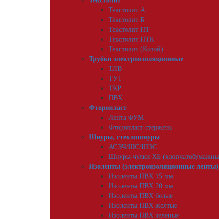
Текстолит
Текстолит А
Текстолит Б
Текстолит ПТ
Текстолит ПТК
Текстолит (Китай)
Трубки электроизоляционные
ТЛВ
ТУТ
ТКР
ПВХ
Фторопласт
Лента ФУМ
Фторопласт стержень
Шнуры, стеклошнуры
АСЭЧ/ШС/ШЭС
Шнуры-чулки ХБ (хлопчатобумажны
Изоленты (электроизоляционные ленты)
Изоленты ПВХ 15 мм
Изоленты ПВХ 20 мм
Изоленты ПВХ белые
Изоленты ПВХ желтые
Изоленты ПВХ зеленые