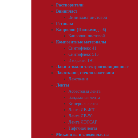
Растворители
Винипласт
Винипласт листовой
Гетинакс
Капролон (Полиамид - 6)
Капролон листовой
Композитные материалы
Синтофлекс 41
Синтофлекс 515
Изофлекс 191
Лаки и эмали электроизоляционные
Лакоткани, стеклолакоткани
Лакоткани
Ленты
Асбестовая лента
Бандажная лента
Киперная лента
Лента ЛВ-40Т
Лента ЛВ-50
Лента ЛЭТСАР
Тафтяная лента
Миканиты и слюдопласты