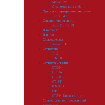
Миканиты
Стекломиканит гибкий
Оргстекло прозрачное листовое
1170х1340
Слюдинитовая лента
ЛСК 110 - ТПЛ
Пластикат
Плёнки
Стеклоленты
Лента ЛЭС
Стеклоткань
Т-13
ЭЗ-100
Стеклотекстолит
СТЭФ
СТЭФ-1
СТЭФ-У
СТ-ЭТФ
КАСТ-В
СФ
СТЭФ (Китай) 1 сорт
Стеклопластик профильный