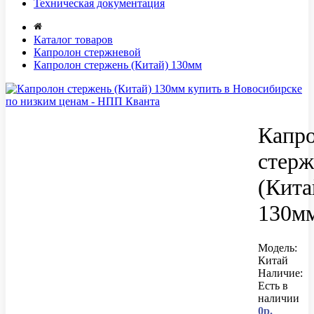
Техническая документация
Каталог товаров
Капролон стержневой
Капролон стержень (Китай) 130мм
Капр
стерж
(Кита
130м
Модель:
Китай
Наличие:
Есть в
наличии
0р.