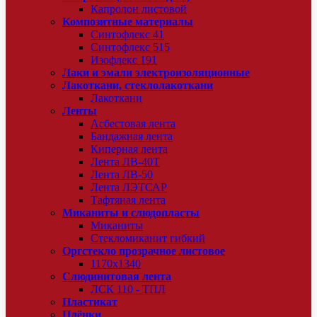
Капролон листовой
Композитные материалы
Синтофлекс 41
Синтофлекс 515
Изофлекс 191
Лаки и эмали электроизоляционные
Лакоткани, стеклолакоткани
Лакоткани
Ленты
Асбестовая лента
Бандажная лента
Киперная лента
Лента ЛВ-40Т
Лента ЛВ-50
Лента ЛЭТСАР
Тафтяная лента
Миканиты и слюдопласты
Миканиты
Стекломиканит гибкий
Оргстекло прозрачное листовое
1170х1340
Слюдинитовая лента
ЛСК 110 - ТПЛ
Пластикат
Плёнки