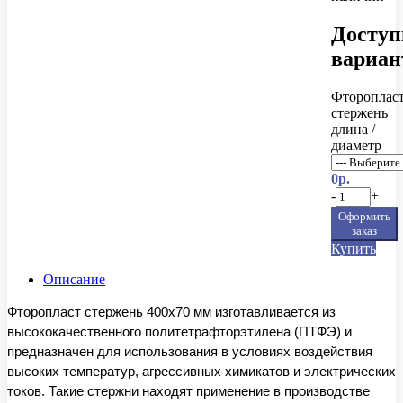
Досту
вариа
Фтороплас
стержень
длина /
диаметр
0р.
-
+
Оформить
заказ
Купить
Описание
Фторопласт стержень 400x70 мм изготавливается из
высококачественного политетрафторэтилена (ПТФЭ) и
предназначен для использования в условиях воздействия
высоких температур, агрессивных химикатов и электрических
токов. Такие стержни находят применение в производстве