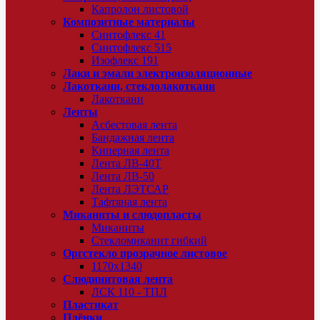
Капролон листовой
Композитные материалы
Синтофлекс 41
Синтофлекс 515
Изофлекс 191
Лаки и эмали электроизоляционные
Лакоткани, стеклолакоткани
Лакоткани
Ленты
Асбестовая лента
Бандажная лента
Киперная лента
Лента ЛВ-40Т
Лента ЛВ-50
Лента ЛЭТСАР
Тафтяная лента
Миканиты и слюдопласты
Миканиты
Стекломиканит гибкий
Оргстекло прозрачное листовое
1170х1340
Слюдинитовая лента
ЛСК 110 - ТПЛ
Пластикат
Плёнки