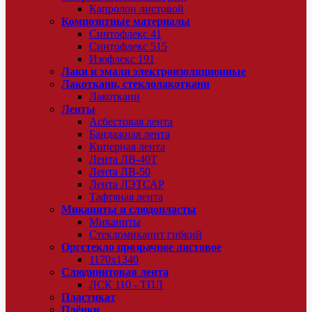
Капролон листовой
Композитные материалы
Синтофлекс 41
Синтофлекс 515
Изофлекс 191
Лаки и эмали электроизоляционные
Лакоткани, стеклолакоткани
Лакоткани
Ленты
Асбестовая лента
Бандажная лента
Киперная лента
Лента ЛВ-40Т
Лента ЛВ-50
Лента ЛЭТСАР
Тафтяная лента
Миканиты и слюдопласты
Миканиты
Стекломиканит гибкий
Оргстекло прозрачное листовое
1170х1340
Слюдинитовая лента
ЛСК 110 - ТПЛ
Пластикат
Плёнки