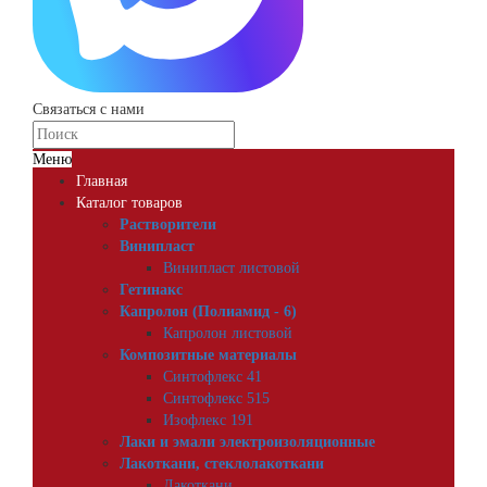
Связаться с нами
Меню
Главная
Каталог товаров
Растворители
Винипласт
Винипласт листовой
Гетинакс
Капролон (Полиамид - 6)
Капролон листовой
Композитные материалы
Синтофлекс 41
Синтофлекс 515
Изофлекс 191
Лаки и эмали электроизоляционные
Лакоткани, стеклолакоткани
Лакоткани