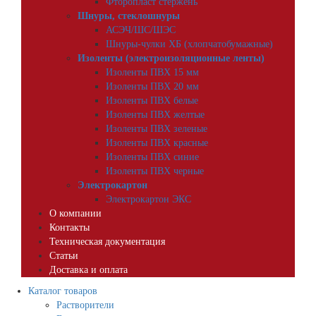
Фторопласт стержень
Шнуры, стеклошнуры
АСЭЧ/ШС/ШЭС
Шнуры-чулки ХБ (хлопчатобумажные)
Изоленты (электроизоляционные ленты)
Изоленты ПВХ 15 мм
Изоленты ПВХ 20 мм
Изоленты ПВХ белые
Изоленты ПВХ желтые
Изоленты ПВХ зеленые
Изоленты ПВХ красные
Изоленты ПВХ синие
Изоленты ПВХ черные
Электрокартон
Электрокартон ЭКС
О компании
Контакты
Техническая документация
Статьи
Доставка и оплата
Каталог товаров
Растворители