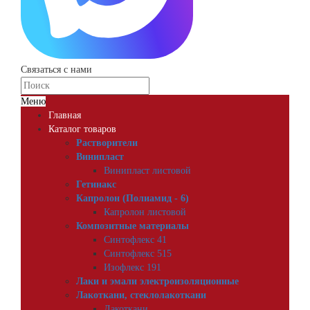
Связаться с нами
Меню
Главная
Каталог товаров
Растворители
Винипласт
Винипласт листовой
Гетинакс
Капролон (Полиамид - 6)
Капролон листовой
Композитные материалы
Синтофлекс 41
Синтофлекс 515
Изофлекс 191
Лаки и эмали электроизоляционные
Лакоткани, стеклолакоткани
Лакоткани