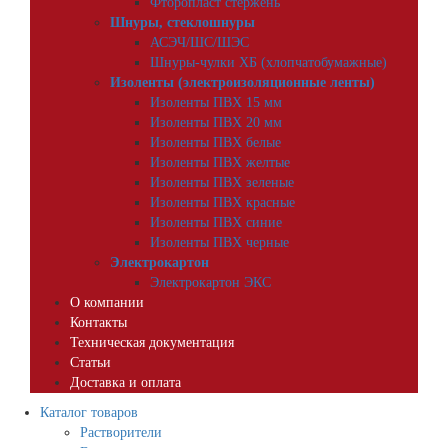
Фторопласт стержень
Шнуры, стеклошнуры
АСЭЧ/ШС/ШЭС
Шнуры-чулки ХБ (хлопчатобумажные)
Изоленты (электроизоляционные ленты)
Изоленты ПВХ 15 мм
Изоленты ПВХ 20 мм
Изоленты ПВХ белые
Изоленты ПВХ желтые
Изоленты ПВХ зеленые
Изоленты ПВХ красные
Изоленты ПВХ синие
Изоленты ПВХ черные
Электрокартон
Электрокартон ЭКС
О компании
Контакты
Техническая документация
Статьи
Доставка и оплата
Каталог товаров
Растворители