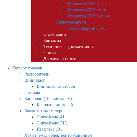
Изоленты ПВХ красные
Изоленты ПВХ синие
Изоленты ПВХ черные
Электрокартон
Электрокартон ЭКС
О компании
Контакты
Техническая документация
Статьи
Доставка и оплата
Каталог товаров
Растворители
Винипласт
Винипласт листовой
Гетинакс
Капролон (Полиамид - 6)
Капролон листовой
Композитные материалы
Синтофлекс 41
Синтофлекс 515
Изофлекс 191
Лаки и эмали электроизоляционные