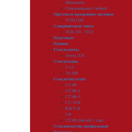
Миканиты
Стекломиканит гибкий
Оргстекло прозрачное листовое
1170х1340
Слюдинитовая лента
ЛСК 110 - ТПЛ
Пластикат
Плёнки
Стеклоленты
Лента ЛЭС
Стеклоткань
Т-13
ЭЗ-100
Стеклотекстолит
СТЭФ
СТЭФ-1
СТЭФ-У
СТ-ЭТФ
КАСТ-В
СФ
СТЭФ (Китай) 1 сорт
Стеклопластик профильный