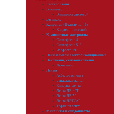
Растворители
Винипласт
Винипласт листовой
Гетинакс
Капролон (Полиамид - 6)
Капролон листовой
Композитные материалы
Синтофлекс 41
Синтофлекс 515
Изофлекс 191
Лаки и эмали электроизоляционные
Лакоткани, стеклолакоткани
Лакоткани
Ленты
Асбестовая лента
Бандажная лента
Киперная лента
Лента ЛВ-40Т
Лента ЛВ-50
Лента ЛЭТСАР
Тафтяная лента
Миканиты и слюдопласты