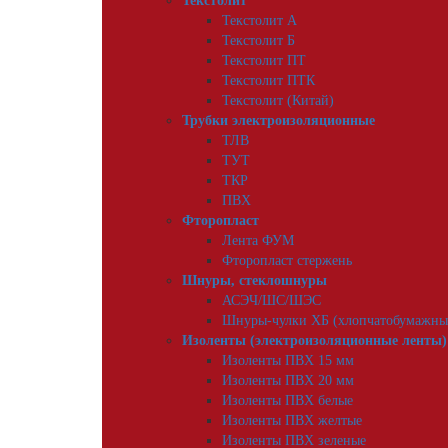
Текстолит
Текстолит А
Текстолит Б
Текстолит ПТ
Текстолит ПТК
Текстолит (Китай)
Трубки электроизоляционные
ТЛВ
ТУТ
ТКР
ПВХ
Фторопласт
Лента ФУМ
Фторопласт стержень
Шнуры, стеклошнуры
АСЭЧ/ШС/ШЭС
Шнуры-чулки ХБ (хлопчатобумажны
Изоленты (электроизоляционные ленты)
Изоленты ПВХ 15 мм
Изоленты ПВХ 20 мм
Изоленты ПВХ белые
Изоленты ПВХ желтые
Изоленты ПВХ зеленые