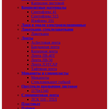
Капролон листовой
Композитные материалы
Синтофлекс 41
Синтофлекс 515
Изофлекс 191
Лаки и эмали электроизоляционные
Лакоткани, стеклолакоткани
Лакоткани
Ленты
Асбестовая лента
Бандажная лента
Киперная лента
Лента ЛВ-40Т
Лента ЛВ-50
Лента ЛЭТСАР
Тафтяная лента
Миканиты и слюдопласты
Миканиты
Стекломиканит гибкий
Оргстекло прозрачное листовое
1170х1340
Слюдинитовая лента
ЛСК 110 - ТПЛ
Пластикат
Плёнки