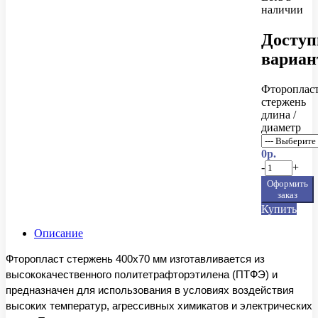
наличии
Досту
вариа
Фтороплас
стержень
длина /
диаметр
0р.
-
+
Оформить
заказ
Купить
Описание
Фторопласт стержень 400x70 мм изготавливается из
высококачественного политетрафторэтилена (ПТФЭ) и
предназначен для использования в условиях воздействия
высоких температур, агрессивных химикатов и электрических